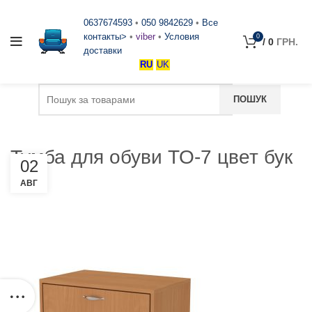
0637674593
•
050 9842629
•
Все
контакты>
•
viber
•
Условия
0
/
0
ГРН.
доставки
RU
UK
Тумба для обуви ТО-7 цвет бук
02
АВГ